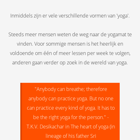
Inmiddels zijn er vele verschillende vormen van 'yoga'.
Steeds meer mensen weten de weg naar de yogamat te
vinden. Voor sommige mensen is het heerlijk en
voldoende om één of meer lessen per week te volgen,
anderen gaan verder op zoek in de wereld van yoga.
"Anybody can breathe; therefore
anybody can practice yoga. But no one
can practice every kind of yoga. It has to
be the right yoga for the person." -
T.K.V. Desikachar in The heart of yoga (in
lineage of his father Sri