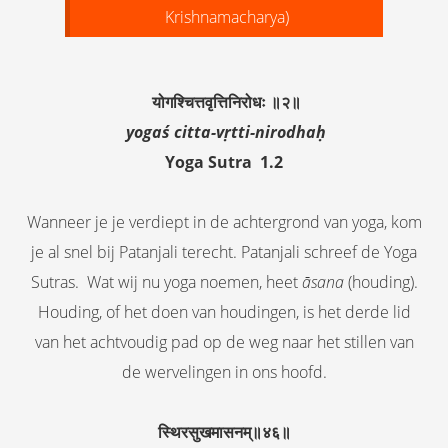
Krishnamacharya)
योगश्चित्तवृत्तिनिरोधः ॥२॥
yogaś citta-vṛtti-nirodhaḥ
Yoga Sutra 1.2
Wanneer je je verdiept in de achtergrond van yoga, kom
je al snel bij Patanjali terecht. Patanjali schreef de Yoga
Sutras. Wat wij nu yoga noemen, heet
āsana
(houding).
Houding, of het doen van houdingen, is het derde lid
van het achtvoudig pad op de weg naar het stillen van
de wervelingen in ons hoofd.
स्थिरसुखमासनम्॥४६॥