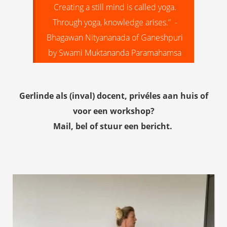
Creating a still mind is called yoga.
Through yoga, knowledge arises.” -
Bhagawan Nityananada of Ganeshpuri
by Swami Muktananda Paramahamsa
Gerlinde als (inval) docent, privéles aan huis of
voor een workshop?
Mail, bel of stuur een bericht.