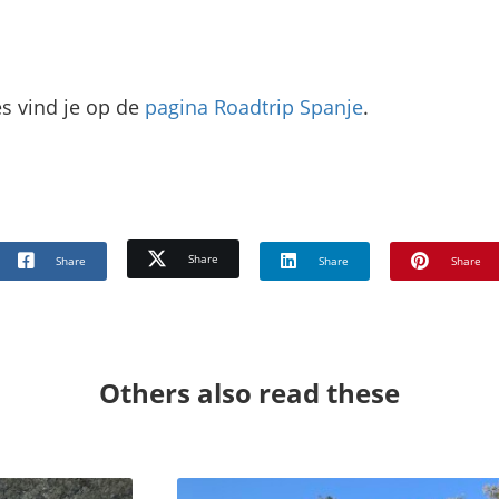
es vind je op de
pagina Roadtrip Spanje
.
Share
Share
Share
Share
Others also read these