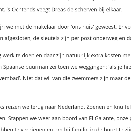
. ’s Ochtends veegt Dreas de scherven bij elkaar.
jn we met de makelaar door 'ons huis’ geweest. Er vo
 afgesloten, de sleutels zijn per post onderweg en da
og werk te doen en daar zijn natuurlijk extra kosten 
n Spaanse buurman zei toen we weggingen: ‘als je hie
zwembad’. Niet dat wij van die zwemmers zijn maar de
aks reizen we terug naar Nederland. Zoenen en knuffe
en. Stappen we weer aan boord van El Galante, onze 
bben te verdienen en om bij familie in de buurt te zijn