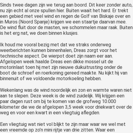
Sinds twee dagen zijn we terug aan boord. Dit keer zonder auto,
nu zijn echt al onze spullen hier. Buiten waait het hard. Er trekt
een gebied met veel wind en regen de Golf van Biskaje over en
in Muros (Noord Spanje) krijgen we een staartje daarvan mee.
De wind fluit door de masten, we schommelen maar raak. Buiten
is het erg nat, we doen binnen klusjes.
Ik houd me vooral bezig met dat we straks onderweg
weerberichten kunnen binnenhalen, Dreas zorgt voor het
technische aspect. De wierpot doet zijn naam eer aan.
Afgelopen week haalde Dreas een dikke mossel uit de
motorinlaat toen hij met zijn nieuwe duikuitrusting onder de
boot de schroef en roerkoning gereed maakte. Nu kijkt hij van
binnenuit of we voldoende motorkoeling hebben.
Wekenlang was de wind noordelijk en zon en warmte waren niet
aan te slepen. Deze week is de wind zuidelijk. Wij krijgen een
paar dagen rust om bij te komen van de grofweg 10.000
kilometer die we de afgelopen 3,5 week voor driekwart over de
weg en voor een kwart in een vliegtuig aflegden.
Een vliegtuig wat niet vol blijkt te zijn maar waar we wel met
een vreemde op zo’n mini rijtje van drie zitten. Waar een