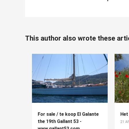
This author also wrote these arti
For sale / te koop El Galante
Het 
the 19th Gallant 53 -
21 A
www.gallant53.com